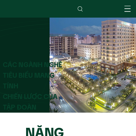
CÁC NGÀNH NGHỀ
TIÊU BIỂU MANG
TÍNH
CHIẾN LƯỢC CỦA
TẬP ĐOÀN
NĂNG