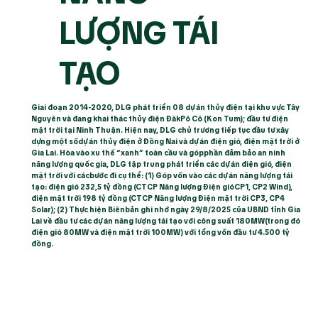
LƯỢNG TÁI
TẠO
Giai đoạn 2014-2020, DLG phát triển 08 dự án thủy điện tại khu vực Tây
Nguyên và đang khai thác thủy điện ĐăkPô Cô (Kon Tum); đầu tư điện
mặt trời tại Ninh Thuận. Hiện nay, DLG chủ trương tiếp tục đầu tư xây
dựng một sốdự án thủy điện ở Đồng Nai và dự án điện gió, điện mặt trời ở
Gia Lai. Hòa vào xu thế “xanh” toàn cầu và gópphần đảm bảo an ninh
năng lượng quốc gia, DLG tập trung phát triển các dự án điện gió, điện
mặt trời với cácbước đi cụ thể: (1) Góp vốn vào các dự án năng lượng tái
tạo: điện gió 232,5 tỷ đồng (CTCP Năng lượng Điện gióCP1, CP2 Wind),
điện mặt trời 198 tỷ đồng (CTCP Năng lượng Điện mặt trời CP3, CP4
Solar); (2) Thực hiện Biênbản ghi nhớ ngày 29/8/2025 của UBND tỉnh Gia
Lai về đầu tư các dự án năng lượng tái tạo với công suất 180MW(trong đó
điện gió 80MW và điện mặt trời 100MW) với tổng vốn đầu tư 4.500 tỷ
đồng.