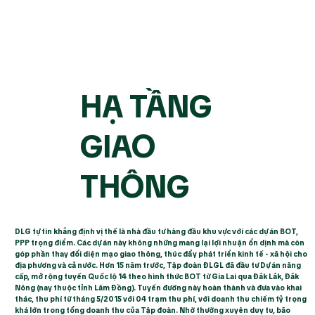
HẠ TẦNG
GIAO
THÔNG
DLG tự tin khẳng định vị thế là nhà đầu tư hàng đầu khu vực với các dự án BOT,
PPP trọng điểm. Các dự án này không những mang lại lợi nhuận ổn dịnh mà còn
góp phần thay đổi diện mạo giao thông, thúc đẩy phát triển kinh tế - xã hội cho
địa phương và cả nước. Hơn 15 năm trước, Tập đoàn ĐLGL đã đầu tư Dự án nâng
cấp, mở rộng tuyến Quốc lộ 14 theo hình thức BOT từ Gia Lai qua Đắk Lắk, Đắk
Nông (nay thuộc tỉnh Lâm Đồng). Tuyến đường này hoàn thành và đưa vào khai
thác, thu phí từ tháng 5/2015 với 04 trạm thu phí, với doanh thu chiếm tỷ trọng
khá lớn trong tổng doanh thu của Tập đoàn. Nhờ thường xuyên duy tu, bão