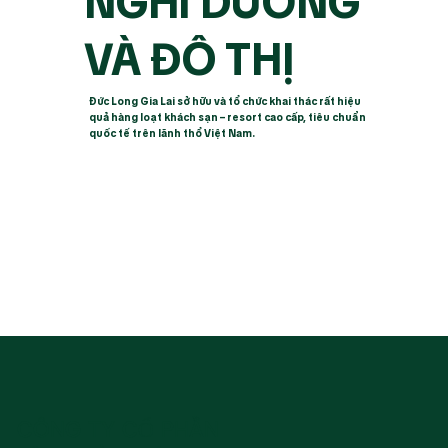
NGHỈ DƯỠNG
VÀ ĐÔ THỊ
Đức Long Gia Lai sở hữu và tổ chức khai thác rất hiệu
quả hàng loạt khách sạn – resort cao cấp, tiêu chuẩn
quốc tế trên lãnh thổ Việt Nam.
CÔNG TY CỔ PHẦN