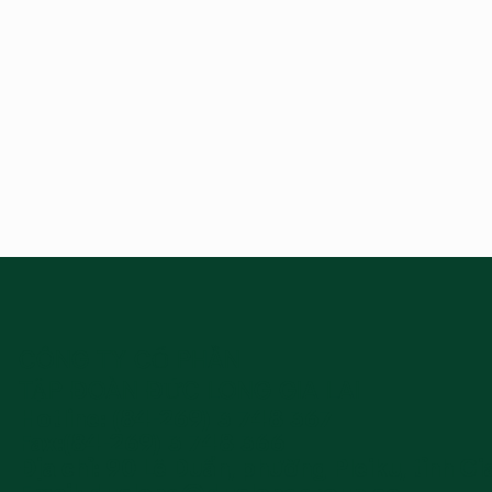
CÔNG TY CỔ PHẦN
TẬP ĐOÀN ĐỨC LONG GIA LAI
Hotline: (84-269) 3 748 367
Fax:(84-269) 3 748 366
Địa chỉ: 90 Lê Duẩn, phường Pleiku, tỉnh Gi