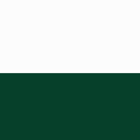
CÔNG TY CỔ PHẦN
TẬP ĐOÀN ĐỨC LONG GIA LAI
Hotline: (84-269) 3 748 367
Fax:(84-269) 3 748 366
Địa chỉ: 90 Lê Duẩn, phường Pleiku, tỉnh Gi