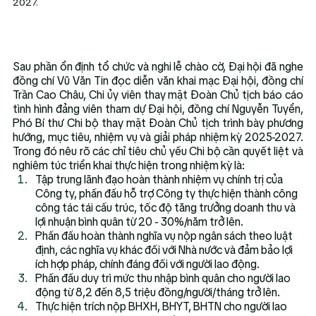
2027.
Sau phần ổn định tổ chức và nghi lễ chào cờ, Đại hội đã nghe 
đồng chí Vũ Văn Tin đọc diễn văn khai mạc Đại hội, đồng chí 
Trần Cao Châu, Chi ủy viên thay mặt Đoàn Chủ tịch báo cáo 
tình hình đảng viên tham dự Đại hội, đồng chí Nguyễn Tuyển, 
Phó Bí thư Chi bộ thay mặt Đoàn Chủ tịch trình bày phương 
hướng, mục tiêu, nhiệm vụ và giải pháp nhiệm kỳ 2025-2027. 
Trong đó nêu rõ các chỉ tiêu chủ yếu Chi bộ cần quyết liệt và 
nghiêm túc triển khai thực hiện trong nhiệm kỳ là:
Tập trung lãnh đạo hoàn thành nhiệm vụ chính trị của 
Công ty, phấn đấu hỗ trợ Công ty thực hiện thành công 
công tác tái cấu trúc, tốc độ tăng trưởng doanh thu và 
lợi nhuận bình quân từ 20 - 30%/năm trở lên.
Phấn đấu hoàn thành nghĩa vụ nộp ngân sách theo luật 
định, các nghĩa vụ khác đối với Nhà nước và đảm bảo lợi 
ích hợp pháp, chính đáng đối với người lao động.
Phấn đấu duy trì mức thu nhập bình quân cho người lao 
động từ 8,2 đến 8,5 triệu đồng/người/tháng trở lên.
Thực hiện trích nộp BHXH, BHYT, BHTN cho người lao 