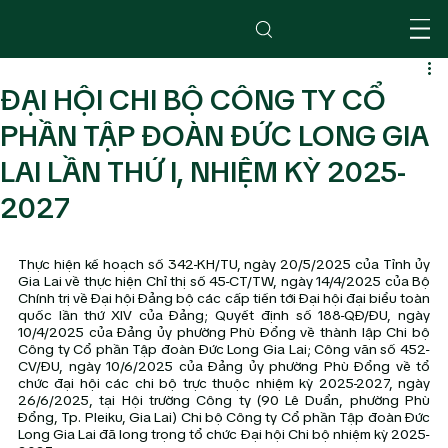
ĐẠI HỘI CHI BỘ CÔNG TY CỔ
PHẦN TẬP ĐOÀN ĐỨC LONG GIA
LAI LẦN THỨ I, NHIỆM KỲ 2025-
2027
Thực hiện kế hoạch số 342-KH/TU, ngày 20/5/2025 của Tỉnh ủy 
Gia Lai về thực hiện Chỉ thị số 45-CT/TW, ngày 14/4/2025 của Bộ 
Chính trị về Đại hội Đảng bộ các cấp tiến tới Đại hội đại biểu toàn 
quốc lần thứ XIV của Đảng; Quyết định số 188-QĐ/ĐU, ngày 
10/4/2025 của Đảng ủy phường Phù Đổng về thành lập Chi bộ 
Công ty Cổ phần Tập đoàn Đức Long Gia Lai; Công văn số 452-
CV/ĐU, ngày 10/6/2025 của Đảng ủy phường Phù Đổng về tổ 
chức đại hội các chi bộ trực thuộc nhiệm kỳ 2025-2027, ngày 
26/6/2025, tại Hội trường Công ty (90 Lê Duẩn, phường Phù 
Đổng, Tp. Pleiku, Gia Lai) Chi bộ Công ty Cổ phần Tập đoàn Đức 
Long Gia Lai đã long trọng tổ chức Đại hội Chi bộ nhiệm kỳ 2025-