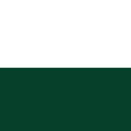
đầu tư để bứt phá
CÔNG TY CỔ PHẦN
TẬP ĐOÀN ĐỨC LONG GIA LAI
Hotline: (84-269) 3 748 367
Fax:(84-269) 3 748 366
Địa chỉ: 90 Lê Duẩn, phường Pleiku, tỉnh Gi
Email:
duclong@duclonggroup.co