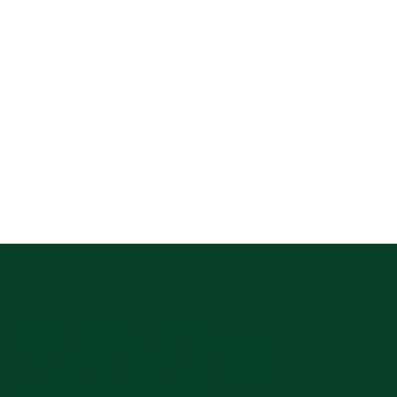
Năm 2026
CÔNG TY CỔ PHẦN
TẬP ĐOÀN ĐỨC LONG GIA LAI
Hotline: (84-269) 3 748 367
Fax:(84-269) 3 748 366