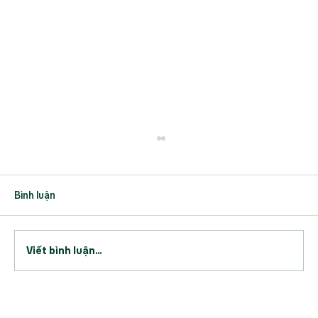
Bình luận
Viết bình luận...
Công Ty Cổ Phần Tập Đoàn Đức Long Gia
Lai Đại Hội Đồng Cổ Đông Thường Niên