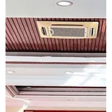
31 thg 1
Đức Long Gia Lai: Lợi nhuận năm 2025
tăng gấp 2,5 lần kế hoạch
Năm 2025 được xem là một năm đầy thử thách đối với cộng
đồng doanh nghiệp Việt Nam. Bên cạnh những tác động tiêu
cực từ thiên tai, các rào cản từ chính sách thuế quan mới của
Mỹ cùng sự biến động khó lường của thị trường tài chính quốc
tế đã tạo nên một áp lực gánh nặng lên các tập đoàn đa
ngành. Tuy nhiên, trong bối cảnh đó, Tập đoàn Đức Long Gia
Lai lại ghi nhận bước ngoặt lịch sử. Trụ sở Công ty Cổ phần
Tập đoàn Đức Long Gia Lai tại P. Pleiku, tỉnh Gia Lai