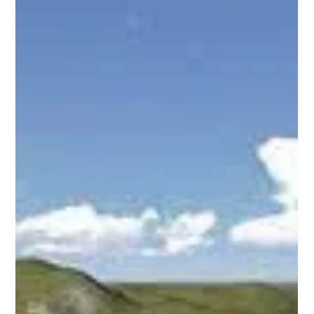
31 thg 12, 2025
Đức Long Gia Lai thoái vốn BOT Đăk