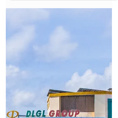
12 thg 2
Lãnh đạo tỉnh Gia Lai thăm, chúc Tết
Tập đoàn Đức Long Gia Lai
Nhân dịp Tết Nguyên đán Bính Ngọ, lãnh đạo tỉnh Gia Lai đã
tới thăm, chúc Tết Tập đoàn Đức Long Gia Lai Ngày 12-2, ông
Thái Đại Ngọc, Bí thư Tỉnh ủy đã đến thăm, tặng quà, chúc
Tết Tập đoàn Đức Long Gia Lai. Ông Bùi Pháp, Chủ tịch HĐQT
tập đoàn, cho biết Tập đoàn Đức Long Gia Lai là doanh
nghiệp kinh doanh đa ngành, đa lĩnh vực như: Cơ sở hạ tầng
và thu phí BOT, năng lượng (thủy điện, điện gió, điện mặt
trời), bất động sản… với hàng chục công ty thành viên. Qua đ