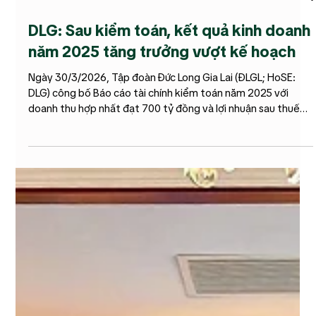
30 thg 3
DLG: Sau kiểm toán, kết quả kinh doanh
năm 2025 tăng trưởng vượt kế hoạch
Ngày 30/3/2026, Tập đoàn Đức Long Gia Lai (ĐLGL; HoSE:
DLG) công bố Báo cáo tài chính kiểm toán năm 2025 với
doanh thu hợp nhất đạt 700 tỷ đồng và lợi nhuận sau thuế
417,2 tỷ đồng, không biến động so với số liệu BCTC tự lập
trước đó. Trụ sở Tập đoàn Đức Long Gia Lai tại số 90 Lê Duẩn,
P.Pleiku, T. Gia Lai Năm 2025 được xem là một năm đầy thử
thách đối với cộng đồng doanh nghiệp Việt Nam. Bên cạnh
những tác động tiêu cực từ thiên tai, các rào cản từ chính
sách thuế quan