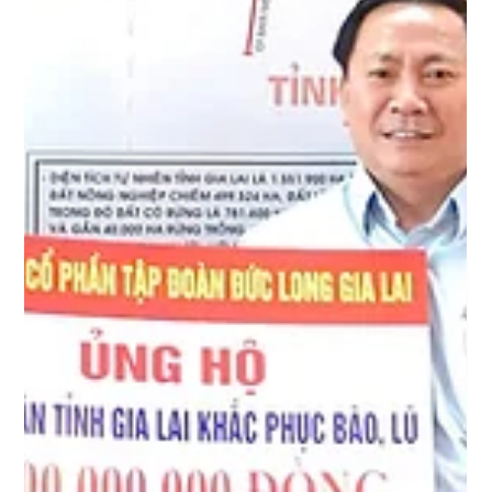
8 thg 12, 2025
Đề xuất đầu tư cao tốc Bắc - Nam phía
Tây qua Tây Nguyên gần 77.000 tỉ đồng
Đầu tư đoạn cao tốc Pleiku - Buôn Ma Thuật - Gia Nghĩa sẽ
thúc đẩy phát triển kinh tế và đảm bảo an ninh quốc phòng
vùng Tây Nguyên. Ngày 8-12, UBND tỉnh Gia Lai cho biết ông
Nguyễn Tự Công Hoàng, Phó Chủ tịch UBND tỉnh đã ký văn
bản gửi Bộ Xây dựng xin ý kiến đầu tư xây dựng cao tốc Bắc -
Nam phía Tây đoạn Pleiku - Buôn Ma Thuật - Gia Nghĩa. Theo
UBND tỉnh Gia Lai, việc đầu tư đoạn cao tốc trên phù hợp với
quan điểm và giải pháp triển kinh tế - xã hội và bảo đảm
quốc ph