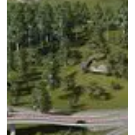
Nông, dồn lực cho năng lượng tái tạo
và cao tốc
Giá chuyển nhượng được xác định ở mức 30.000 đồng/cổ
phần. Giao dịch hoàn tất sẽ giúp DLG thu về một lượng tiền
mặt lớn, đồng thời chấm dứt tư cách cổ đông chi phối tại
doanh nghiệp BOT này.