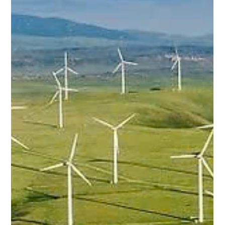
Đức Long Gia Lai (DLG): 2026 Bứt phá
tiềm năng, nâng tầm vị thế
Quang cảnh Hội nghị Đặc biệt, hội nghị lần này được xem là
cột mốc “vàng” để DLG công bố bản kế hoạch đầy tham
vọng nhằm tất toán toàn bộ nợ Ngân hàng và bứt phá với
mục tiêu tăng trưởng bình quân cả doanh thu và lợi nhuận
trên 20%/năm. Cùng với đó, DLG quyết tâm xóa sạch nợ
xấu. Theo đó, sau thời gian dài đối mặt với áp lực nợ vay, DLG
đã chính thức đưa ra lộ trình “về đích”. Cụ thể, đến ngày
31/12/2025 đã tất toán hơn 70% tổng nợ quá hạn tại các
ngân hàng. Đồng thời,